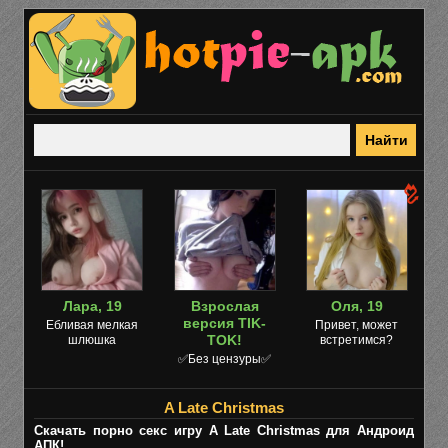
Лара, 19
Взрослая
Оля, 19
версия TIK-
Ебливая мелкая
Привет, может
TOK!
шлюшка
встретимся?
✅Без цензуры✅
A Late Christmas
Скачать порно секс игру A Late Christmas для Андроид
АПК!