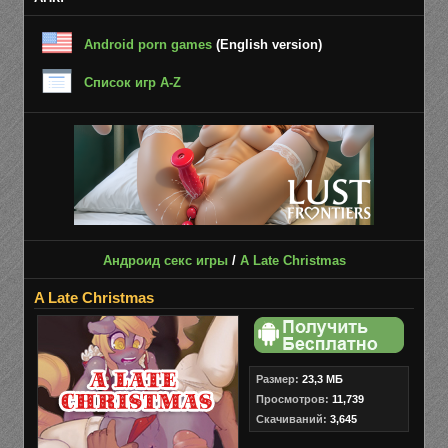
Android porn games
(English version)
Список игр A-Z
Андроид секс игры
/
A Late Christmas
A Late Christmas
Размер:
23,3 МБ
Просмотров:
11,739
Скачиваний:
3,645