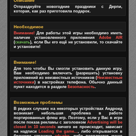
Описание
Отпразднуйте новогодние праздники с Дерпи,
которая, как раз приготовила подарок.
Необходимое
Внимание!
Для работы этой игры необходимо иметь
наличие установленного приложения
Adobe AIR
(
скачать
), если Вы его ещё не установили, то скачайте
и установите!
Внимание!
Для того чтобы Вы смогли установить данную игру,
Вам необходимо включить (разрешить) установку
приложений из неизвестных источников (
Неизвестные
источники
) в настройках телефона. Обычно данный
пункт находится в разделе
Безопасность
.
Возможные проблемы
В редких случаях на некоторых устройствах Андроид
возникает небольшая проблема в работе
портированных флеш игр. Поэтому, если у Вас в игре
после показа рекламы с заголовком
Advertising will be
closed in 10 seconds
ничего не происходит, зависает
на надписи
Loading the game...
, либо открывается в
браузере страница
adv.php
, либо появляется меню