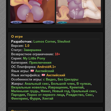
О игре
Разработчик:
Lumos Corner
,
Sleufoot
Версия:
1.0
Статус:
Завершена
Возврастное ограничение:
18+
Серия:
My Little Pony
Категория:
Приключения
ОС Платформа:
Android4.1+
Язык игры:
Английский
Язык интерфейса:
Английский
Особенности игры:
с Видео
,
Без Цензуры
Жанры:
Анальный секс
,
Большой член
,
В чулках
,
Визуальные новеллы
,
Извращение
,
Кремпай
,
Маленькая грудь
,
Минет
,
Новый год
,
Оральный секс
,
Пародия
,
Порно от первого лица
,
Рождество
,
Секс
,
Фингеринг
,
Фурри
,
Хентай