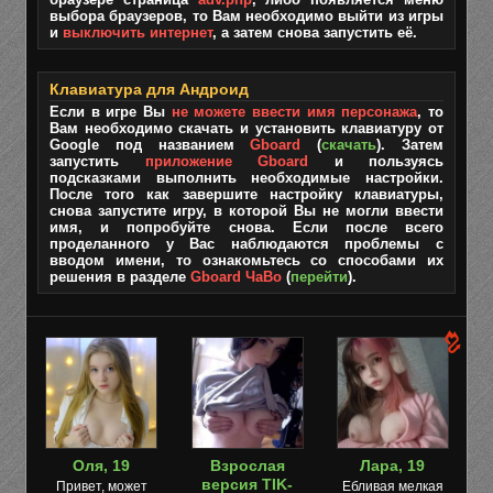
выбора браузеров, то Вам необходимо выйти из игры
и
выключить интернет
, а затем снова запустить её.
Клавиатура для Андроид
Если в игре Вы
не можете ввести имя персонажа
, то
Вам необходимо скачать и установить клавиатуру от
Google под названием
Gboard
(
скачать
). Затем
запустить
приложение Gboard
и пользуясь
подсказками выполнить необходимые настройки.
После того как завершите настройку клавиатуры,
снова запустите игру, в которой Вы не могли ввести
имя, и попробуйте снова. Если после всего
проделанного у Вас наблюдаются проблемы с
вводом имени, то ознакомьтесь со способами их
решения в разделе
Gboard ЧаВо
(
перейти
).
Оля, 19
Взрослая
Лара, 19
версия TIK-
Привет, может
Ебливая мелкая