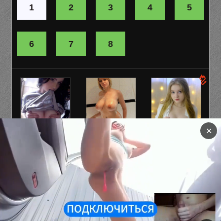
1
2
3
4
5
6
7
8
✕
Взрослая
Юля, 38 лет.
Оля, 19
версия TIK-
(1км от вас)
Привет, может
TOK!
встретимся?
Мой вотсапп в
профиле. Хочу
✅Без цензуры✅
куни, пишите!
Все игры размещенные на сайте только для
совершеннолетних, поэтому если Вам нет 18 лет, покиньте
сайт.
Политика 2257
|
Порно игры андроид