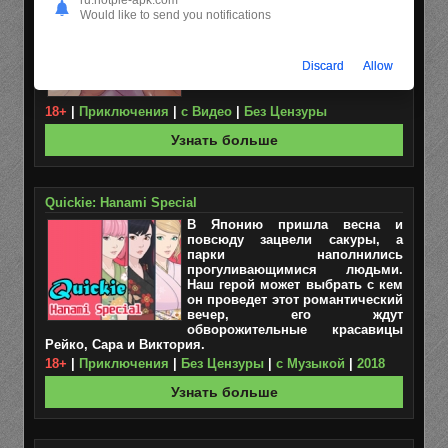
Отпразднуйте новогодние
Would like to send you notifications
праздники с Дерпи, которая, как
раз приготовила подарок.
Discard
Allow
18+
|
Приключения
|
с Видео
|
Без Цензуры
Узнать больше
Quickie: Hanami Special
В Японию пришла весна и
повсюду зацвели сакуры, а
парки наполнились
прогуливающимися людьми.
Наш герой может выбрать с кем
он проведет этот романтический
вечер, его ждут
обворожительные красавицы
Рейко, Сара и Виктория.
18+
|
Приключения
|
Без Цензуры
|
с Музыкой
|
2018
Узнать больше