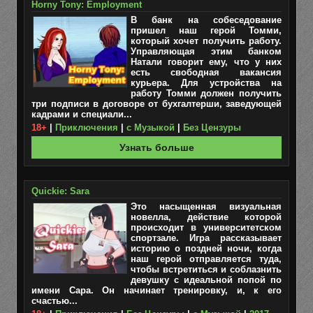
Horny Tony: Employment
В банк на собеседование
пришел наш герой Томми,
который хочет получить работу.
Управляющая этим банком
Натали говорит ему, что у них
есть свободная вакансия
курьера. Для устройства на
работу Томми должен получить
три подписи в договоре от бухгалтерши, заведующей
кадрами и специали...
18+
|
Приключения
|
с Музыкой
|
Без Цензуры
Узнать больше
Quickie: Sara
Это насыщенная визуальная
новелла, действие которой
происходит в университетском
спортзале. Игра рассказывает
историю о поздней ночи, когда
наш герой отправляется туда,
чтобы встретиться и соблазнить
девушку с идеальной попой по
имени Сара. Он начинает тренировку, и, к его
счастью...