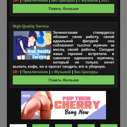
18+
|
Приключения
|
Без Цензуры
|
с Музыкой
|
2017
Узнать больше
High-Quality Service
Зеленоглазая стюардесса
обожает свою работу, своей
идеальной фигурой она
соблазняет тысячи мужчин за
месяц своей работы. Сегодня
наша героиня встретила в
самолете одинокого мужчину,
который не только хочет
выпить кофе, но и просит сводить его в уборную.
18+
|
Приключения
|
с Музыкой
|
Без Цензуры
Узнать больше