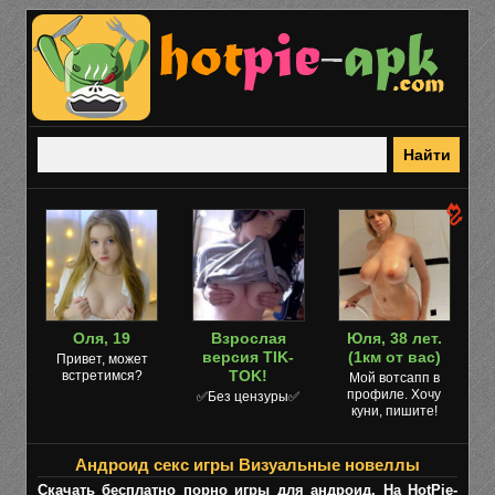
Оля, 19
Взрослая
Юля, 38 лет.
версия TIK-
(1км от вас)
Привет, может
TOK!
встретимся?
Мой вотсапп в
профиле. Хочу
✅Без цензуры✅
куни, пишите!
Андроид секс игры Визуальные новеллы
Скачать бесплатно порно игры для андроид. На HotPie-