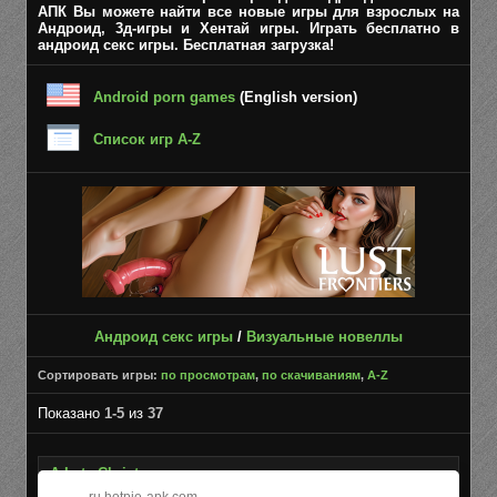
АПК Вы можете найти все новые игры для взрослых на
Андроид, 3д-игры и Хентай игры. Играть бесплатно в
андроид секс игры. Бесплатная загрузка!
Android porn games
(English version)
Список игр A-Z
Андроид секс игры
/
Визуальные новеллы
Сортировать игры:
по просмотрам
,
по скачиваниям
,
A-Z
Показано
1-5
из
37
A Late Christmas
ru.hotpie-apk.com