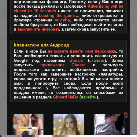
портированных флеш игр. Поэтому, если у Вас в игре
после показа рекламы с заголовком
Advertising will be
closed in 10 seconds
ничего не происходит, зависает
на надписи
Loading the game...
, либо открывается в
браузере страница
adv.php
, либо появляется меню
выбора браузеров, то Вам необходимо выйти из игры
и
выключить интернет
, а затем снова запустить её.
Клавиатура для Андроид
Если в игре Вы
не можете ввести имя персонажа
, то
Вам необходимо скачать и установить клавиатуру от
Google под названием
Gboard
(
скачать
). Затем
запустить
приложение Gboard
и пользуясь
подсказками выполнить необходимые настройки.
После того как завершите настройку клавиатуры,
снова запустите игру, в которой Вы не могли ввести
имя, и попробуйте снова. Если после всего
проделанного у Вас наблюдаются проблемы с
вводом имени, то ознакомьтесь со способами их
решения в разделе
Gboard ЧаВо
(
перейти
).