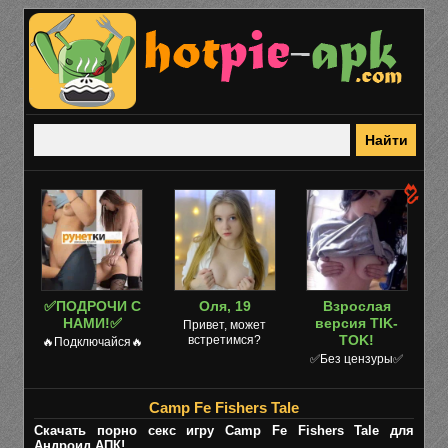
✅ПОДРОЧИ С
Оля, 19
Взрослая
НАМИ!✅
версия TIK-
Привет, может
TOK!
встретимся?
🔥Подключайся🔥
✅Без цензуры✅
Camp Fe Fishers Tale
Скачать порно секс игру Camp Fe Fishers Tale для
Андроид АПК!