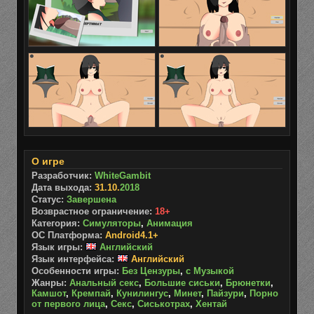
О игре
Разработчик:
WhiteGambit
Дата выхода:
31.10.
2018
Статус:
Завершена
Возврастное ограничение:
18+
Категория:
Симуляторы
,
Анимация
ОС Платформа:
Android4.1+
Язык игры:
Английский
Язык интерфейса:
Английский
Особенности игры:
Без Цензуры
,
с Музыкой
Жанры:
Анальный секс
,
Большие сиськи
,
Брюнетки
,
Камшот
,
Кремпай
,
Кунилингус
,
Минет
,
Пайзури
,
Порно
от первого лица
,
Секс
,
Сиськотрах
,
Хентай