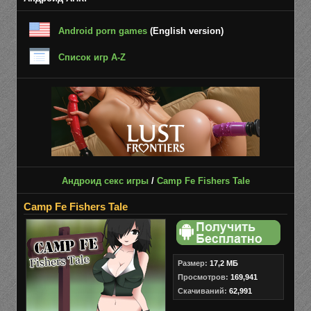
Android porn games
(English version)
Список игр A-Z
Андроид секс игры
/
Camp Fe Fishers Tale
Camp Fe Fishers Tale
Размер:
17,2 МБ
Просмотров:
169,941
Скачиваний:
62,991