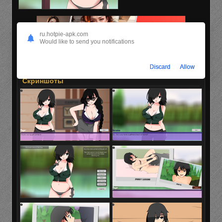
ru.hotpie-apk.com
Would like to send you notifications
Discard
Allow
Скриншоты