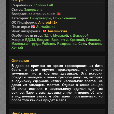
О игре
Разработчик:
Ribbon Frill
Статус:
Завершена
Возврастное ограничение:
18+
Категория:
Симуляторы
,
Приключения
ОС Платформа:
Android4.1+
Язык игры:
Английский
Язык интерфейса:
Английский
Особенности игры:
3Д
,
с Музыкой
,
с Цензурой
Жанры:
БДСМ
,
Бондаж
,
Брюнетки
,
Кремпай
,
Лапанье
,
Маленькая грудь
,
Рабство
,
Раздевание
,
Секс
,
Фистинг
,
Хентай
Описание
В древние времена во время кровопролитных битв
брать в руки оружие приходилось не только
мужчинам, но и хрупким девушкам. Эта история
пойдет о молодой и очень храброй девушке, которая
в одиночку сдержала натиск нескольких врагов, не
давая им завладеть мостом. Однако в конце концов
её силы иссякли и воительницу одолел один из
воинов. Парень взял девушку в плен и принес её тело
в подземелье замка, чтобы затем поразвлечься, но
после того как она придет в себя.
Необходимое