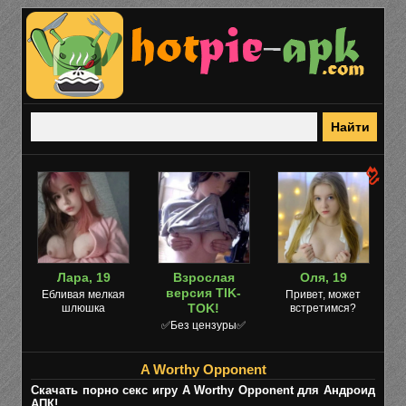
Лара, 19
Взрослая
Оля, 19
версия TIK-
Ебливая мелкая
Привет, может
TOK!
шлюшка
встретимся?
✅Без цензуры✅
A Worthy Opponent
Скачать порно секс игру A Worthy Opponent для Андроид
АПК!