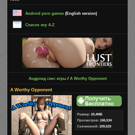
Android porn games
(English version)
Список игр A-Z
Андроид секс игры
/
A Worthy Opponent
A Worthy Opponent
Размер:
20,4МБ
Просмотров:
246,534
Скачиваний:
209,529