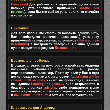
Внимание!
Для работы этой игры необходимо иметь
наличие установленного приложения
Adobe AIR
(
скачать
), если Вы его ещё не установили, то скачайте
и установите!
Внимание!
Для того чтобы Вы смогли установить данную игру,
Вам необходимо включить (разрешить) установку
приложений из неизвестных источников (
Неизвестные
источники
) в настройках телефона. Обычно данный
пункт находится в разделе
Безопасность
.
Возможные проблемы
В редких случаях на некоторых устройствах Андроид
возникает небольшая проблема в работе
портированных флеш игр. Поэтому, если у Вас в игре
после показа рекламы с заголовком
Advertising will be
closed in 10 seconds
ничего не происходит, зависает
на надписи
Loading the game...
, либо открывается в
браузере страница
adv.php
, либо появляется меню
выбора браузеров, то Вам необходимо выйти из игры
и
выключить интернет
, а затем снова запустить её.
Клавиатура для Андроид