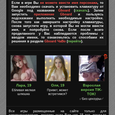
Если в игре Вы
не можете ввести имя персонажа
, то
Вам необходимо скачать и установить клавиатуру от
Google под названием
Gboard
(
скачать
). Затем
запустить
приложение Gboard
и пользуясь
подсказками выполнить необходимые настройки.
После того как завершите настройку клавиатуры,
снова запустите игру, в которой Вы не могли ввести
имя, и попробуйте снова. Если после всего
проделанного у Вас наблюдаются проблемы с
вводом имени, то ознакомьтесь со способами их
решения в разделе
Gboard ЧаВо
(
перейти
).
Лара, 19
Оля, 19
Взрослая
версия TIK-
Ебливая мелкая
Привет, может
TOK!
шлюшка
встретимся?
✅Без цензуры✅
Все игры размещенные на сайте только для
совершеннолетних, поэтому если Вам нет 18 лет, покиньте