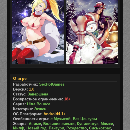
О игре
Разработчик:
SexHotGames
Версия:
1.0
Статус:
Завершена
Возврастное ограничение:
18+
Серия:
Ultra Bounce
Категория:
Экшен
ОС Платформа:
Android4.1+
Особенности игры:
с Музыкой
,
Без Цензуры
Жанры:
Аниме
,
Большие сиськи
,
Кунилингус
,
Мамки
,
Милф
,
Новый год
,
Пайзури
,
Рождество
,
Сиськотрах
,