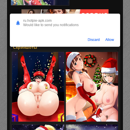
ru.hotpie-apk.com
Would like to send you notifications
Discard
Allow
Скриншоты