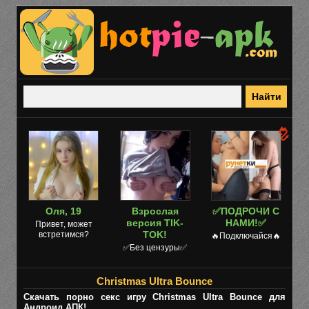
Оля, 19
Взрослая
✅ПОДРОЧИ С
версия TIK-
НАМИ!✅
Привет, может
TOK!
встретимся?
🔥Подключайся🔥
✅Без цензуры✅
Christmas Ultra Bounce
Скачать порно секс игру Christmas Ultra Bounce для
Андроид АПК!