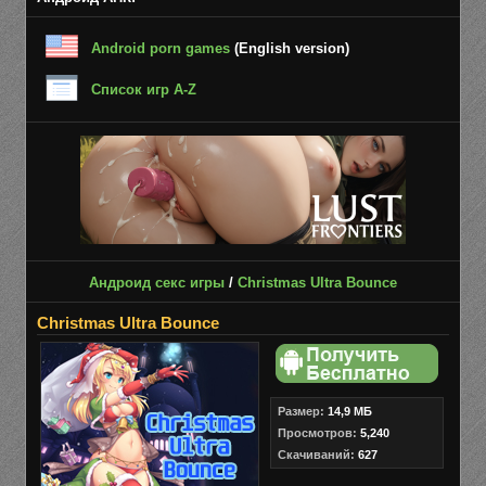
Android porn games
(English version)
Список игр A-Z
Андроид секс игры
/
Christmas Ultra Bounce
Christmas Ultra Bounce
Размер:
14,9 МБ
Просмотров:
5,240
Скачиваний:
627