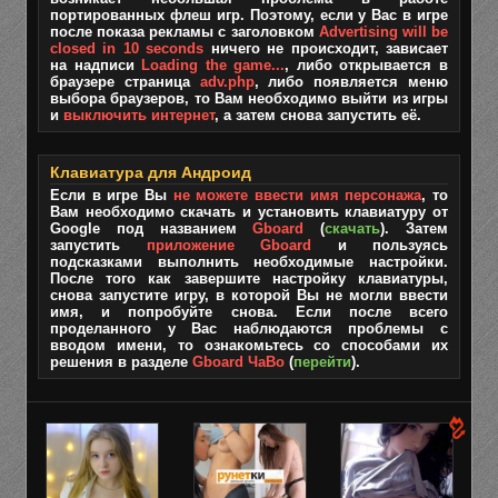
портированных флеш игр. Поэтому, если у Вас в игре
после показа рекламы с заголовком
Advertising will be
closed in 10 seconds
ничего не происходит, зависает
на надписи
Loading the game...
, либо открывается в
браузере страница
adv.php
, либо появляется меню
выбора браузеров, то Вам необходимо выйти из игры
и
выключить интернет
, а затем снова запустить её.
Клавиатура для Андроид
Если в игре Вы
не можете ввести имя персонажа
, то
Вам необходимо скачать и установить клавиатуру от
Google под названием
Gboard
(
скачать
). Затем
запустить
приложение Gboard
и пользуясь
подсказками выполнить необходимые настройки.
После того как завершите настройку клавиатуры,
снова запустите игру, в которой Вы не могли ввести
имя, и попробуйте снова. Если после всего
проделанного у Вас наблюдаются проблемы с
вводом имени, то ознакомьтесь со способами их
решения в разделе
Gboard ЧаВо
(
перейти
).