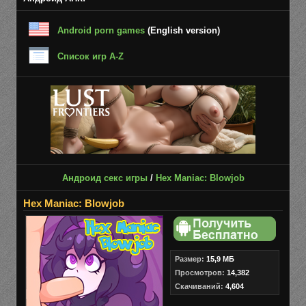
Android porn games
(English version)
Список игр A-Z
Андроид секс игры
/
Hex Maniac: Blowjob
Hex Maniac: Blowjob
Размер:
15,9 МБ
Просмотров:
14,382
Скачиваний:
4,604