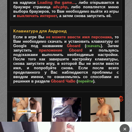
на надписи
Loading the game...
, либо открывается в
браузере страница
adv.php
, либо появляется меню
выбора браузеров, то Вам необходимо выйти из игры
и
выключить интернет
, а затем снова запустить её.
Клавиатура для Андроид
Если в игре Вы
не можете ввести имя персонажа
, то
Вам необходимо скачать и установить клавиатуру от
Google под названием
Gboard
(
скачать
). Затем
запустить
приложение Gboard
и пользуясь
подсказками выполнить необходимые настройки.
После того как завершите настройку клавиатуры,
снова запустите игру, в которой Вы не могли ввести
имя, и попробуйте снова. Если после всего
проделанного у Вас наблюдаются проблемы с
вводом имени, то ознакомьтесь со способами их
решения в разделе
Gboard ЧаВо
(
перейти
).
✕
✅ПОДРОЧИ С
Взрослая
Юля, 38 лет.