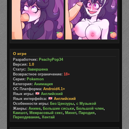
О игре
Разработчик:
PeachyPop34
Версия:
1.0
Статус:
Завершена
Возврастное ограничение:
18+
Серия:
Pokemon
Категория:
Анимация
ОС Платформа:
Android4.1+
Язык игры:
Английский
Язык интерфейса:
Английский
Особенности игры:
Без Цензуры
,
с Музыкой
Жанры:
Аниме
,
Большие сиськи
,
Большой член
,
Камшот
,
Межрасовый секс
,
Минет
,
Пародия
,
Переодевание
,
Хентай