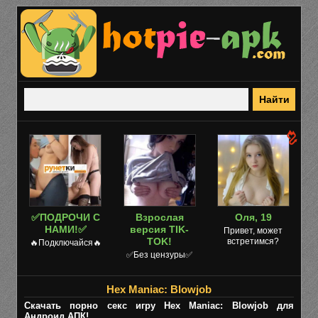
✅ПОДРОЧИ С
Взрослая
Оля, 19
НАМИ!✅
версия TIK-
Привет, может
TOK!
встретимся?
🔥Подключайся🔥
✅Без цензуры✅
Hex Maniac: Blowjob
Скачать порно секс игру Hex Maniac: Blowjob для
Андроид АПК!